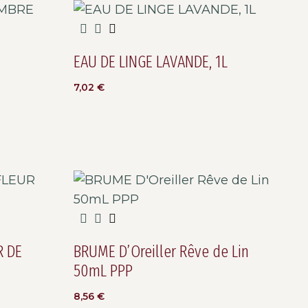
EAU DE LINGE LAVANDE, 1L
E
7,02
€
R DE
BRUME D’Oreiller Rêve de Lin
50mL PPP
8,56
€