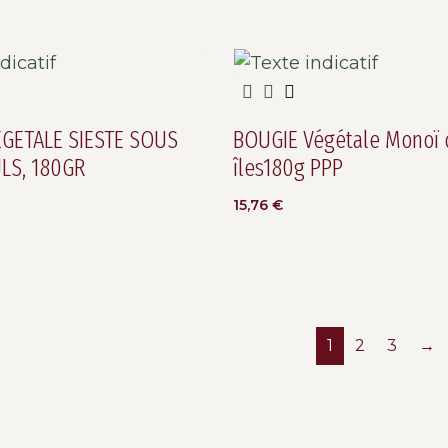
EGETALE SIESTE SOUS
BOUGIE Végétale Monoï 
ULS, 180GR
îles180g PPP
15,76
€
1
2
3
→