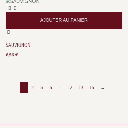
AJOUTER AU PANIER
SAUVIGNON
6,56
€
1
2
3
4
…
12
13
14
→