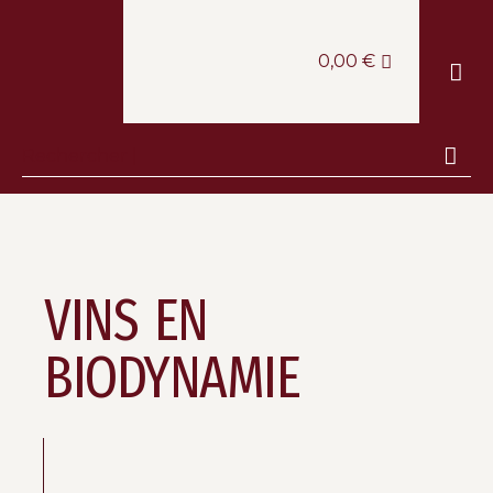
0,00
€
LE CAV
LA BOUT
LA CANTINE
ESCAPA
VINS EN
BIODYNAMIE