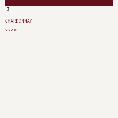
CHARDONNAY
7,22
€