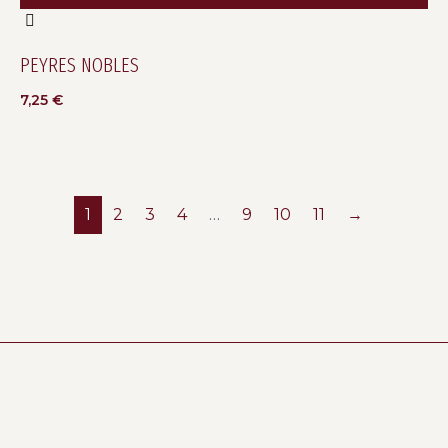
PEYRES NOBLES
7,25
€
1
2
3
4
…
9
10
11
→