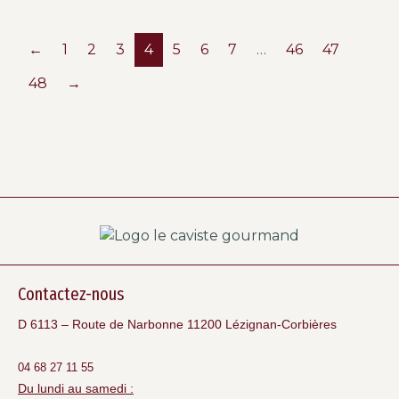
←
1
2
3
4
5
6
7
…
46
47
48
→
Contactez-nous
D 6113 – Route de Narbonne 11200 Lézignan-Corbières
04 68 27 11 55
Du lundi au samedi :