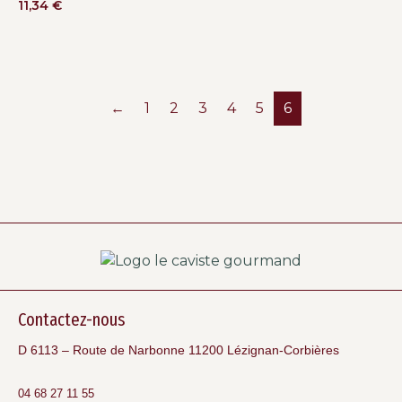
11,34
€
←
1
2
3
4
5
6
Contactez-nous
D 6113 – Route de Narbonne 11200 Lézignan-Corbières
04 68 27 11 55