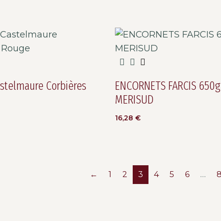
astelmaure Corbières
ENCORNETS FARCIS 650g
MERISUD
16,28
€
←
1
2
3
4
5
6
…
8