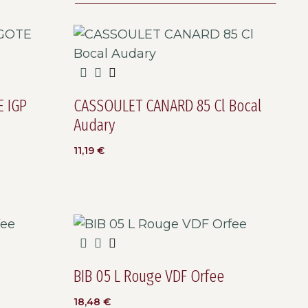
E IGP
CASSOULET CANARD 85 Cl Bocal
Audary
11,19
€
BIB 05 L Rouge VDF Orfee
18,48
€