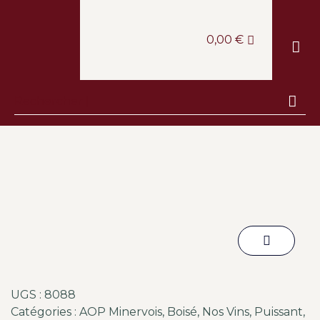
0,00
€
LE CAV
LA BOUT
LA CANTINE
ESCAPA
UGS :
8088
Catégories :
AOP Minervois
,
Boisé
,
Nos Vins
,
Puissant
,