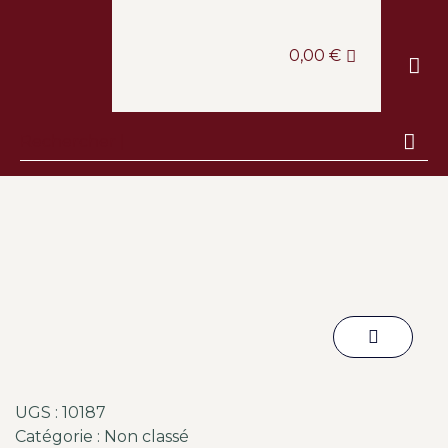
0,00
€
LE CAV
LA BOUT
LA CANTINE
ESCAPA
UGS :
10187
Catégorie :
Non classé