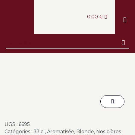
0,00
€
LE CAV
LA BOUT
LA CANTINE
ESCAPA
UGS :
6695
Catégories :
33 cl
,
Aromatisée
,
Blonde
,
Nos bières