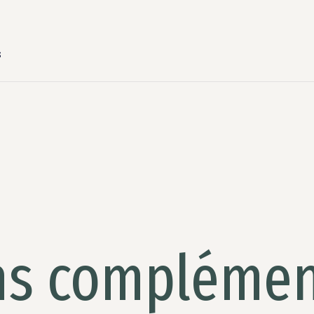
s
ns complémen