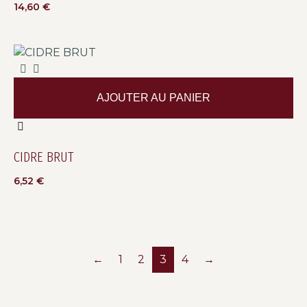
14,60
€
AJOUTER AU PANIER
CIDRE BRUT
6,52
€
←
1
2
3
4
→