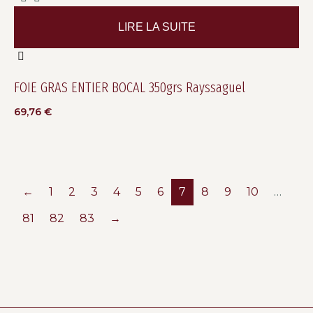
LIRE LA SUITE
FOIE GRAS ENTIER BOCAL 350grs Rayssaguel
69,76
€
←
1
2
3
4
5
6
7
8
9
10
…
81
82
83
→