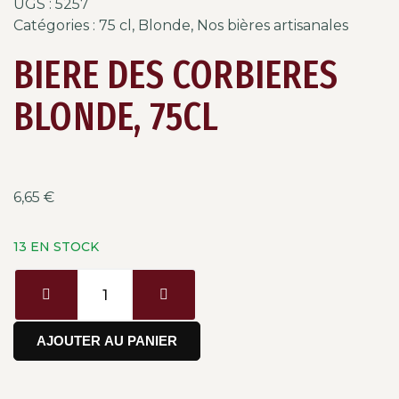
UGS :
5257
Catégories :
75 cl
,
Blonde
,
Nos bières artisanales
BIERE DES CORBIERES
BLONDE, 75CL
6,65
€
13 EN STOCK
AJOUTER AU PANIER