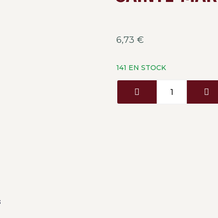
6,73
€
141 EN STOCK
s