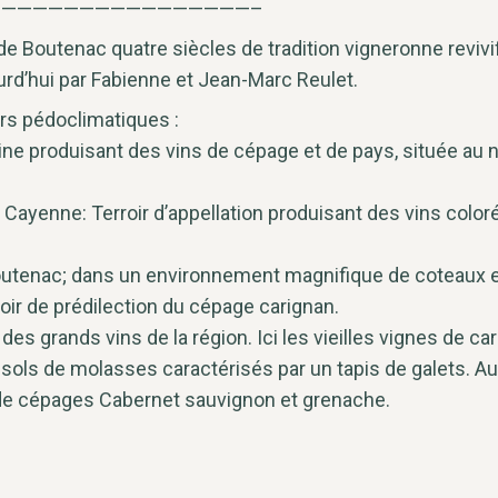
————————————————–
 de Boutenac quatre siècles de tradition vigneronne reviv
ujourd’hui par Fabienne et Jean-Marc Reulet.
urs pédoclimatiques :
aine produisant des vins de cépage et de pays, située a
Cayenne: Terroir d’appellation produisant des vins color
 Boutenac; dans un environnement magnifique de coteaux e
rroir de prédilection du cépage carignan.
es grands vins de la région. Ici les vieilles vignes de ca
 sols de molasses caractérisés par un tapis de galets. Au 
s de cépages Cabernet sauvignon et grenache.