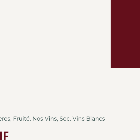
ères
,
Fruité
,
Nos Vins
,
Sec
,
Vins Blancs
IE