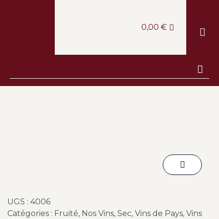
0,00
€
LE CAV
LA BOUT
LA CANTINE
ESCAPA
UGS :
4006
Catégories :
Fruité
,
Nos Vins
,
Sec
,
Vins de Pays
,
Vins