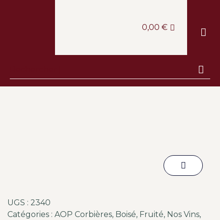
0,00
€
LE CAV
LA BOUT
LA CANTINE
ESCAPA
UGS :
2340
Catégories :
AOP Corbières
,
Boisé
,
Fruité
,
Nos Vins
,