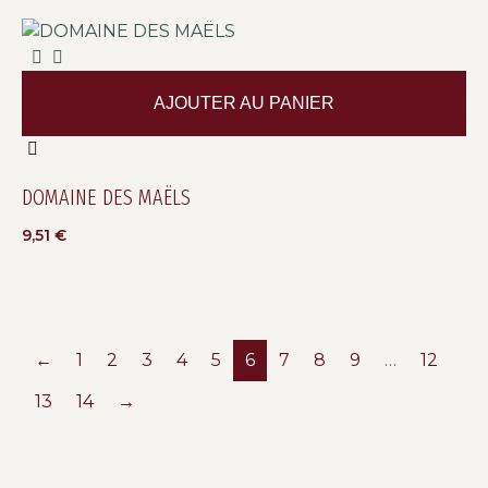
AJOUTER AU PANIER
DOMAINE DES MAËLS
9,51
€
←
1
2
3
4
5
6
7
8
9
…
12
13
14
→