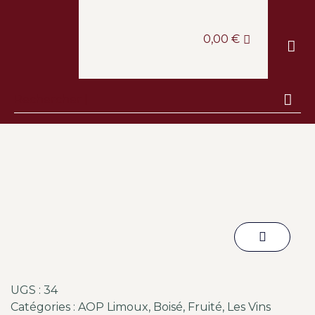
0,00
€
LE CAV
LA BOUT
LA CANTINE
ESCAPA
UGS :
34
Catégories :
AOP Limoux
,
Boisé
,
Fruité
,
Les Vins