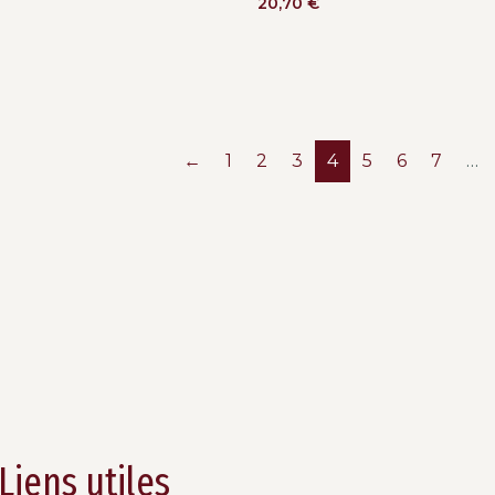
20,70
€
←
1
2
3
4
5
6
7
…
Liens utiles