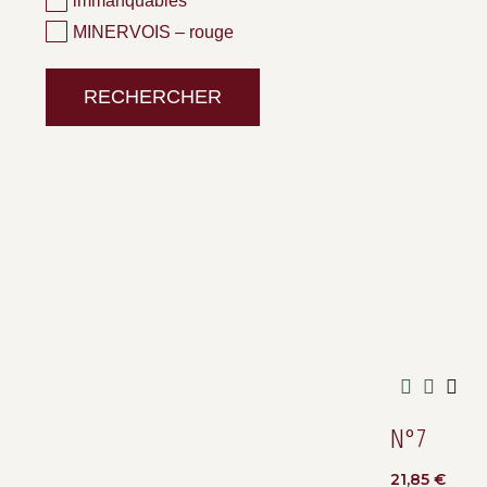
immanquables
MINERVOIS – rouge
RECHERCHER
N°7
21,85
€